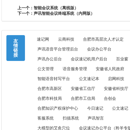
上一个：
智能会议系统（离线版）
下一个：
声讯智能会议终端系统（内网版）
速记网
云商科技
合肥市高层次人才认定
友
情
声讯语音平台管理后台
会议办公平台
链
接
声讯办公后台
会议速记机用户后台
百业窗
公文管理
语音服务管理
安徽省人民政府
智能语音转写平台
公文速记本
启网科技
合肥市高新区
安徽省工信厅
安徽省科技厅
合肥市科技局
合肥市工信局
合创会
合肥知识产权保护中心
今日速记
公文速记
客服系统
扫描系统
声讯智言
大模型的艾灸穴位
会议速记办公平台（羚羊专